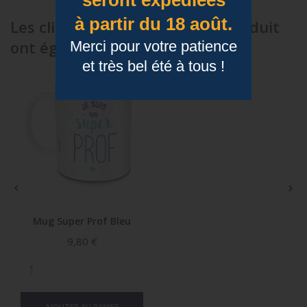
seront expédiées
à partir du 18 août.
Les clients qui ont acheté ce produit
ont également acheté...
Merci pour votre patience
et très bel été à tous !


Mug Super Prof Bleu
Prix
9,80 €
AJOUTER AU PANIER