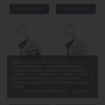
AJOUTER AU PANIER
AJOUTER AU PANIER
Bubble Gum utilise des cookies sur ce site. Avec
votre consentement, nous les utiliserons pour
mesurer et analyser l'utilisation du site (cookies
Porte Clés Imprimés - C’est
Porte Clés Imprimés - Je Te
analytiques), pour l'adapter à vos intérêts (cookies de
personnalisation) et pour vous présenter des
La Fucking Vie
Like Grave De Ouf
publicités et des informations pertinentes (cookies de
ciblage).
Prix
Prix
9,90 €
9,90 €
POLITIQUE DE CONFIDENTIALITÉ
ACCEPTER
done