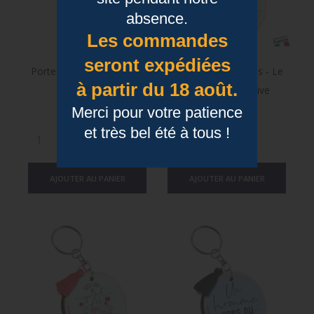
absence.
Les commandes
seront expédiées
Porte Clés Imprimés - En
Porte Clés Imprimés - Le
à partir du 18 août.
Mode Relax
Bonheur Se Cultive
Prix
Prix
Merci pour votre patience
9,90 €
9,90 €
et très bel été à tous !
AJOUTER AU PANIER
AJOUTER AU PANIER