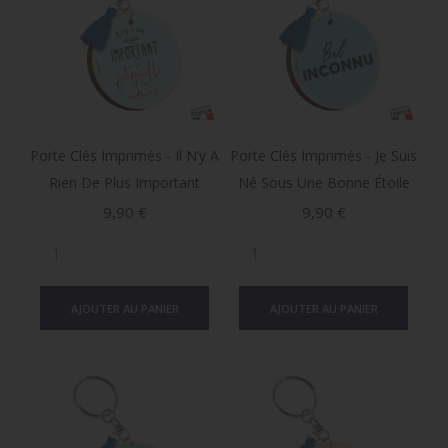
Porte Clés Imprimés - Il N’y A
Porte Clés Imprimés - Je Suis
Rien De Plus Important
Né Sous Une Bonne Étoile
Prix
Prix
9,90 €
9,90 €
AJOUTER AU PANIER
AJOUTER AU PANIER