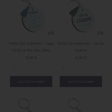
Porte Clés Imprimés - Papa
Porte Clés Imprimés - J’ai Du
Tu Es Le Roi Des Câlins
Charme
Prix
Prix
9,90 €
9,90 €
AJOUTER AU PANIER
AJOUTER AU PANIER