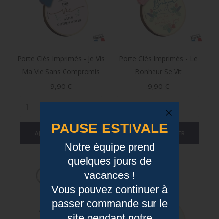
Porte Clés Imprimés - Je Vis
Porte Clés Imprimés - Le
Ma Vie Sans Compromis
Bonheur Se Vit
Prix
Prix
9,90 €
9,90 €
PAUSE ESTIVALE
AJOUTER AU PANIER
AJOUTER AU PANIER
Notre équipe prend
quelques jours de
vacances !
Vous pouvez continuer à
passer commande sur le
site pendant notre