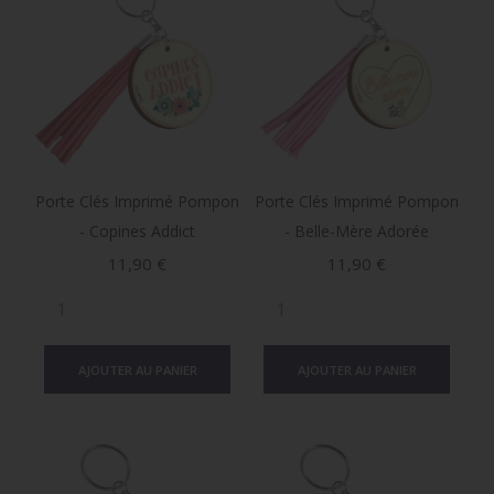
Porte Clés Imprimé Pompon
Porte Clés Imprimé Pompon
- Copines Addict
- Belle-Mère Adorée
Prix
Prix
11,90 €
11,90 €
AJOUTER AU PANIER
AJOUTER AU PANIER