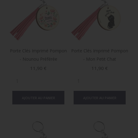
Porte Clés Imprimé Pompon
Porte Clés Imprimé Pompon
- Nounou Préférée
- Mon Petit Chat
Prix
Prix
11,90 €
11,90 €
AJOUTER AU PANIER
AJOUTER AU PANIER