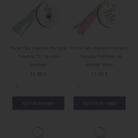
Porte Clés Imprimé Pompon
Porte Clés Imprimé Pompon
- Nounou Tu Fais Mon
- Nounou Préférée Du
Bonheur
Monde Entier
Prix
Prix
11,90 €
11,90 €
AJOUTER AU PANIER
AJOUTER AU PANIER