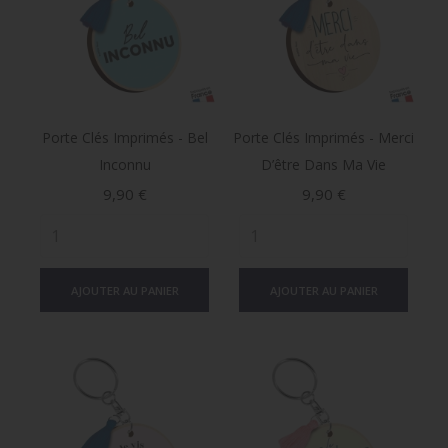
Porte Clés Imprimés - Bel
Porte Clés Imprimés - Merci
Inconnu
D’être Dans Ma Vie
Prix
Prix
9,90 €
9,90 €
AJOUTER AU PANIER
AJOUTER AU PANIER