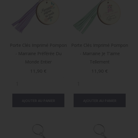
Porte Clés Imprimé Pompon
Porte Clés Imprimé Pompon
- Marraine Préférée Du
- Marraine Je T’aime
Monde Entier
Tellement
Prix
Prix
11,90 €
11,90 €
AJOUTER AU PANIER
AJOUTER AU PANIER