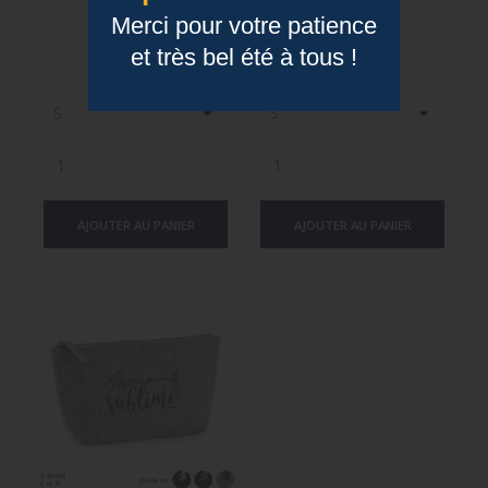
Merci pour votre patience
Prix
Prix
9,90 €
9,90 €
et très bel été à tous !
AJOUTER AU PANIER
AJOUTER AU PANIER