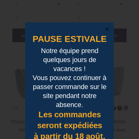
AJOUTER AU PANIER
AJOUTER AU PANIER
PAUSE ESTIVALE
Notre équipe prend
quelques jours de
vacances !
Vous pouvez continuer à
passer commande sur le
site pendant notre
absence.
Les commandes
Trousse Feutrine Paillettes -
Trousse Feutrine Paillettes -
seront expédiées
Pétillante Joyeuse Et
La Vie Est Plus Belle Avec
à partir du 18 août.
Gourmande
Des Paillettes