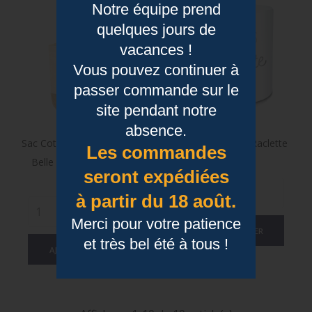
Notre équipe prend
quelques jours de
vacances !
Vous pouvez continuer à
passer commande sur le
site pendant notre
absence.
Sac Coton/jute Naturel - Une
Mug J'peux Pas J'ai Raclette
Les commandes
Belle Vie À La Montagne
Prix
9,80 €
seront expédiées
Prix
19,50 €
à partir du 18 août.
Merci pour votre patience
AJOUTER AU PANIER
et très bel été à tous !
AJOUTER AU PANIER