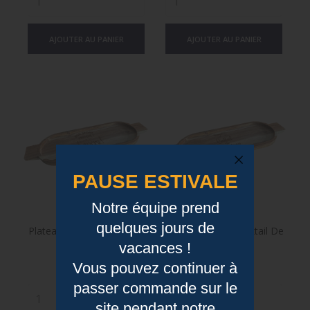
AJOUTER AU PANIER
AJOUTER AU PANIER
PAUSE ESTIVALE
Notre équipe prend
quelques jours de
Plateau Long - Mon Sport
Plateau Long - Cocktail De
vacances !
Préféré?
Fous Rires
Vous pouvez continuer à
Prix
Prix
24,80 €
24,80 €
passer commande sur le
site pendant notre