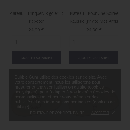
Plateau - Trinquer, Rigoler Et
Plateau - Pour Une Soirée
Papoter
Réussie, J’invite Mes Amis
Prix
Prix
24,90 €
24,90 €
AJOUTER AU PANIER
AJOUTER AU PANIER
Bubble Gum utilise des cookies sur ce site. Avec
votre consentement, nous les utiliserons pour
mesurer et analyser l'utilisation du site (cookies
analytiques), pour l'adapter à vos intérêts (cookies de
personnalisation) et pour vous présenter des
publicités et des informations pertinentes (cookies de
ciblage).
POLITIQUE DE CONFIDENTIALITÉ
ACCEPTER
done