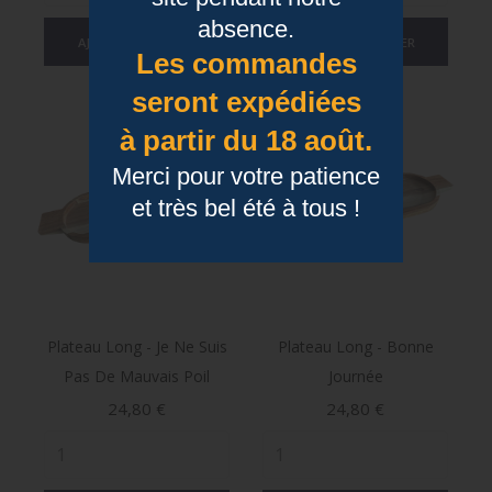
absence.
AJOUTER AU PANIER
AJOUTER AU PANIER
Les commandes
seront expédiées
à partir du 18 août.
Merci pour votre patience
et très bel été à tous !
Plateau Long - Je Ne Suis
Plateau Long - Bonne
Pas De Mauvais Poil
Journée
Prix
Prix
24,80 €
24,80 €