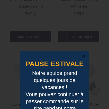
Haleine Garantie
Anti-Ralêur
Prix
Prix
7,95 €
7,95 €
AJOUTER AU PANIER
AJOUTER AU PANIER
PAUSE ESTIVALE
Notre équipe prend
quelques jours de
vacances !
Vous pouvez continuer à
passer commande sur le
Boite À Bonbons - Anti
Boite À Bonbons - Pilule
site pendant notre