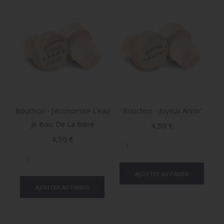
Bouchon - J’économise L’eau
Bouchon - Joyeux Anniv’
Je Bois De La Bière
Prix
4,50 €
Prix
4,50 €
AJOUTER AU PANIER
AJOUTER AU PANIER