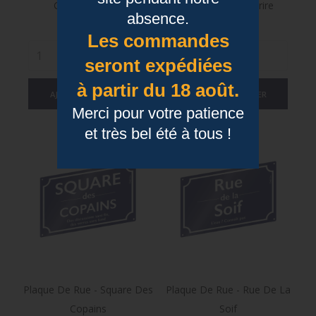
Gueule De Con
Magique Du Sourire
absence.
Prix
Prix
7,95 €
7,95 €
Les commandes
seront expédiées
à partir du 18 août.
AJOUTER AU PANIER
AJOUTER AU PANIER
Merci pour votre patience
et très bel été à tous !
Plaque De Rue - Square Des
Plaque De Rue - Rue De La
Copains
Soif