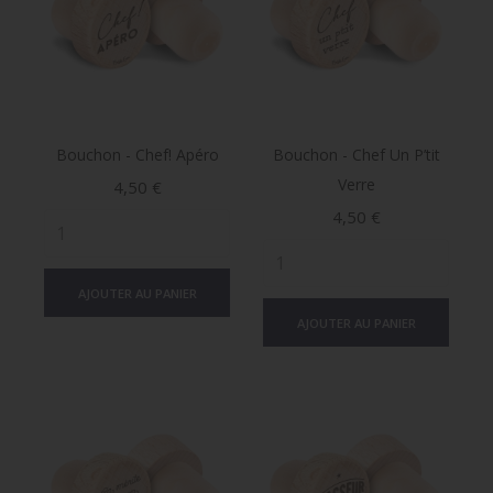
Bouchon - Chef! Apéro
Bouchon - Chef Un P’tit
Verre
Prix
4,50 €
Prix
4,50 €
AJOUTER AU PANIER
AJOUTER AU PANIER