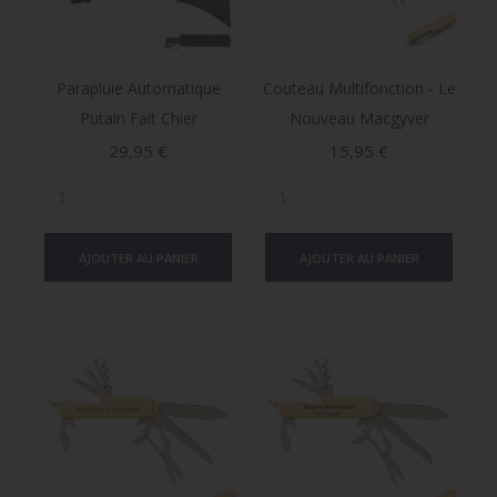
Parapluie Automatique
Couteau Multifonction - Le
Putain Fait Chier
Nouveau Macgyver
Prix
Prix
29,95 €
15,95 €
AJOUTER AU PANIER
AJOUTER AU PANIER