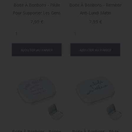
Boite À Bonbons - Pilule
Boite À Bonbons - Remède
Pour Supporter Les Gens
Anti-Lundi Matin
Prix
Prix
7,95 €
7,95 €
AJOUTER AU PANIER
AJOUTER AU PANIER
Boite À Bonbons - Bonne
Boite À Bonbons - Pilule