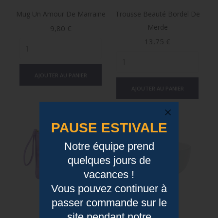
Mug Un Amour De Marraine
Trousse Beauté Bordel De
Merde
Prix
9,80 €
Prix
13,75 €
AJOUTER AU PANIER
AJOUTER AU PANIER
PAUSE ESTIVALE
Notre équipe prend
quelques jours de
vacances !
Vous pouvez continuer à
passer commande sur le
site pendant notre