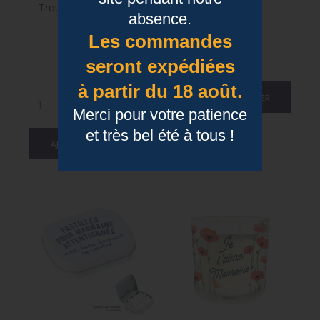
Trousse Pep’s - Super
Bol Marraine
absence.
Marraine
Prix
9,95 €
Les commandes
Prix
23,90 €
seront expédiées
à partir du 18 août.
AJOUTER AU PANIER
Merci pour votre patience
et très bel été à tous !
AJOUTER AU PANIER