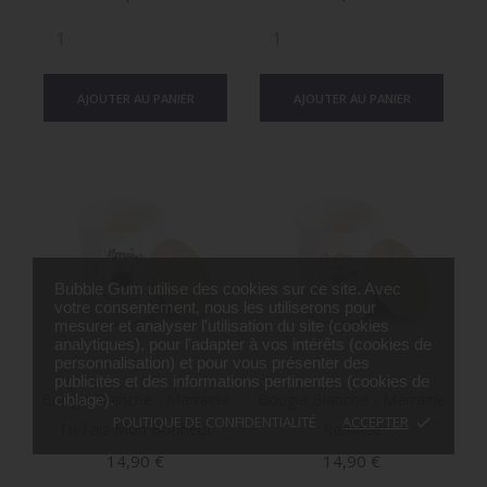
AJOUTER AU PANIER
AJOUTER AU PANIER
Bubble Gum utilise des cookies sur ce site. Avec
votre consentement, nous les utiliserons pour
mesurer et analyser l'utilisation du site (cookies
analytiques), pour l'adapter à vos intérêts (cookies de
personnalisation) et pour vous présenter des
publicités et des informations pertinentes (cookies de
Bougie Blanche - Marraine
Bougie Blanche - Marraine
ciblage).
POLITIQUE DE CONFIDENTIALITÉ
ACCEPTER
done
Tu Fais Mon Bonheur
Raffinée
Prix
Prix
14,90 €
14,90 €