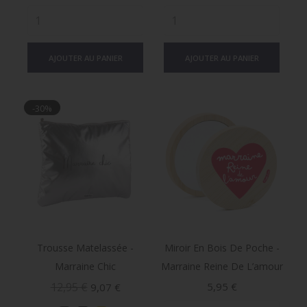
AJOUTER AU PANIER
AJOUTER AU PANIER
-30%
Trousse Matelassée -
Miroir En Bois De Poche -
Marraine Chic
Marraine Reine De L’amour
Prix
Prix
Prix
12,95 €
5,95 €
9,07 €
de