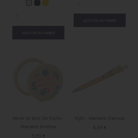
base
AJOUTER AU PANIER
AJOUTER AU PANIER
Miroir En Bois De Poche -
Stylo - Marraine D’amour
Marraine Bonheur
Prix
8,95 €
Prix
5,95 €