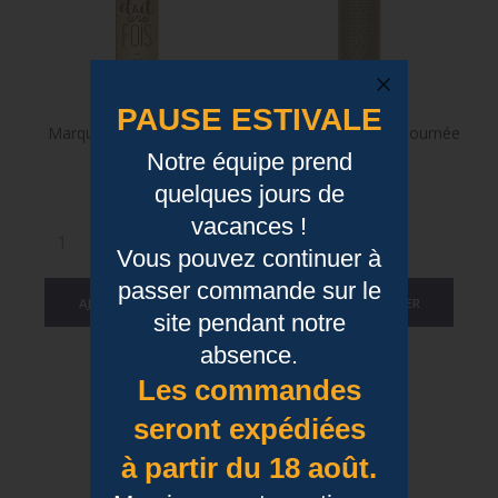
PAUSE ESTIVALE
Marque Page - Licorne, Il
Marque Page - Une Journée
Notre équipe prend
Était Une Fois
Sans Lire
quelques jours de
Prix
Prix
8,50 €
8,50 €
vacances !
Vous pouvez continuer à
passer commande sur le
AJOUTER AU PANIER
AJOUTER AU PANIER
site pendant notre
absence.
Les commandes
seront expédiées
à partir du 18 août.