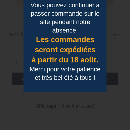
Vous pouvez continuer à
passer commande sur le
site pendant notre
absence.
Boîte À Bons Points - 1er De
Boîte À Bons Points - 1ère
Les commandes
La Classe
De La Classe
seront expédiées
Prix
Prix
10,90 €
10,90 €
à partir du 18 août.
Merci pour votre patience
et très bel été à tous !
AJOUTER AU PANIER
AJOUTER AU PANIER
Affichage 1-6 de 6 article(s)