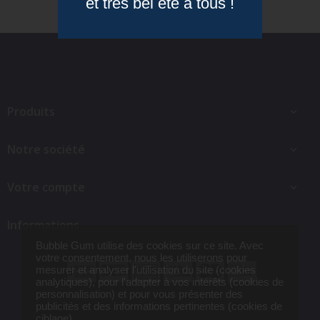
et très bel été à tous !
Produits

Notre société

Votre compte

Informations
Bubble Gum utilise des cookies sur ce site. Avec
votre consentement, nous les utiliserons pour
mesurer et analyser l'utilisation du site (cookies
analytiques), pour l'adapter à vos intérêts (cookies de
personnalisation) et pour vous présenter des
publicités et des informations pertinentes (cookies de
ciblage).