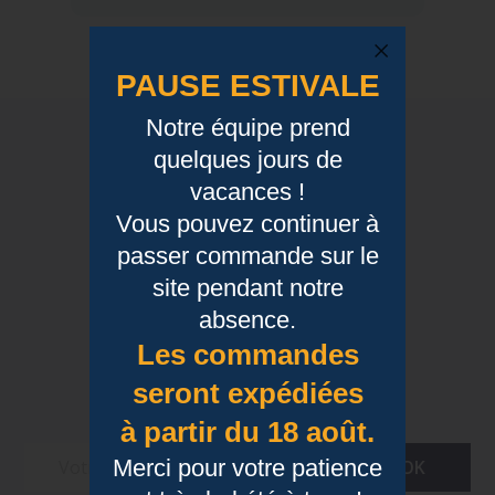
PAUSE ESTIVALE
Notre équipe prend
Newsletter
quelques jours de
vacances !
En vous inscrivant à la newsletter vous
Vous pouvez continuer à
acceptez de recevoir des mails de Bubble
Gum sur notre actualité et nos offres en
passer commande sur le
cours. Nous ne partageons pas vos
site pendant notre
données à des tiers. Vous pouvez à tout
moment vous désinscrire dans la partie
absence.
basse des Newsletters envoyées, ainsi
Les commandes
que dans votre espace client si vous en
disposez d’un.
seront expédiées
à partir du 18 août.
Merci pour votre patience