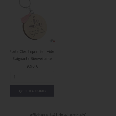
Porte Clés Imprimés - Aide-
Soignante Bienveillante
Prix
9,90 €
AJOUTER AU PANIER
Affichage 1-41 de 41 article(s)