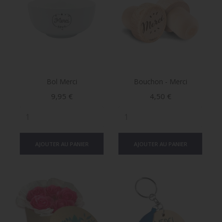
Bol Merci
Bouchon - Merci
Prix
Prix
9,95 €
4,50 €
AJOUTER AU PANIER
AJOUTER AU PANIER