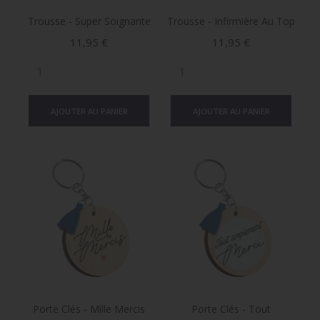
Trousse - Super Soignante
Trousse - Infirmière Au Top
Prix
Prix
11,95 €
11,95 €
AJOUTER AU PANIER
AJOUTER AU PANIER
Porte Clés - Mille Mercis
Porte Clés - Tout