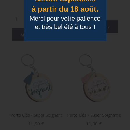
Prix
11,90 €
à partir du 18 août.
Merci pour votre patience
et très bel été à tous !
AJOUTER AU PANIER
AJOUTER AU PANIER
Porte Clés - Super Soignant
Porte Clés - Super Soignante
Prix
Prix
11,90 €
11,90 €