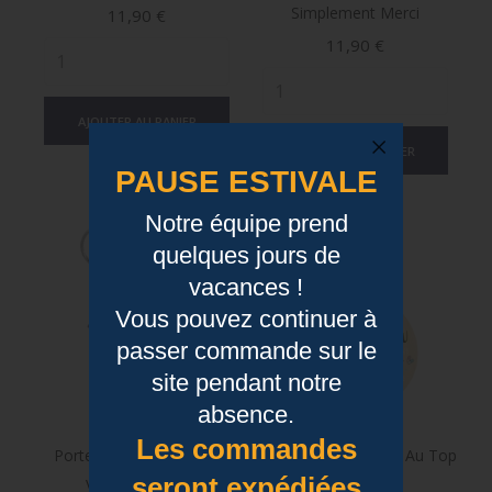
Simplement Merci
Prix
11,90 €
Prix
11,90 €
AJOUTER AU PANIER
AJOUTER AU PANIER
PAUSE ESTIVALE
Notre équipe prend
quelques jours de
vacances !
Vous pouvez continuer à
passer commande sur le
site pendant notre
absence.
Les commandes
Porte Clés - Merci Pour
Porte Clés - Docteur Au Top
seront expédiées
Votre Courage
Prix
11,90 €