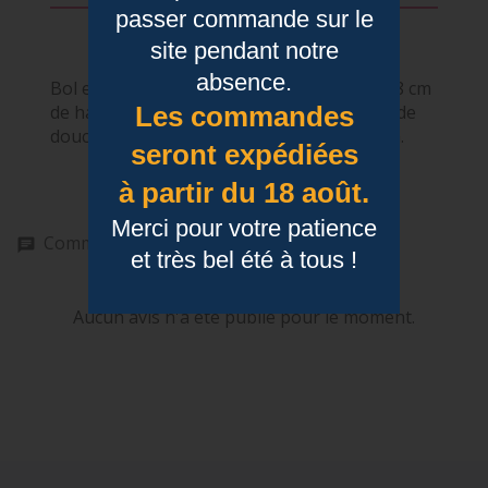
passer commande sur le
Détails du produit
site pendant notre
absence.
Bol en porcelaine de 14 cm de diamètre et 8 cm
de hauteur. Parfait pour offrir une touche de
Les commandes
douceur et de reconnaissance au quotidien.
seront expédiées
à partir du 18 août.
Merci pour votre patience
Commentaires (0)
et très bel été à tous !
Aucun avis n'a été publié pour le moment.