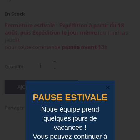
En Stock
Fermeture estivale : Expédition à partir du 18
août, puis Expédition le jour même
(du lundi au
jeudi),
pour toute commande
passée avant 13h
Quantité
AJOUTER AU PANIER
PAUSE ESTIVALE
Partager
Notre équipe prend
quelques jours de
vacances !
Description
Vous pouvez continuer à