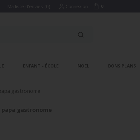
Ma liste d'envies
(
0
)
Connexion
0
LE
ENFANT - ÉCOLE
NOEL
BONS PLANS
n papa gastronome
un papa gastronome