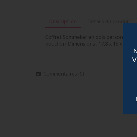
Description
Détails du produit
Coffret Sommelier en bois personnalisé. 
bouchon. Dimensions : 17,8 x 15 x 4 cm
N
V
Commentaires (0)