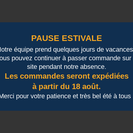
Contient 4 accessoires en métal : un col à bouteille, un tir
PAUSE ESTIVALE
otre équipe prend quelques jours de vacances
ous pouvez continuer à passer commande sur 
site pendant notre absence.
Les commandes seront expédiées
à partir du 18 août.
Aucun avis n'a été publié pour le moment.
Merci pour votre patience et très bel été à tous 