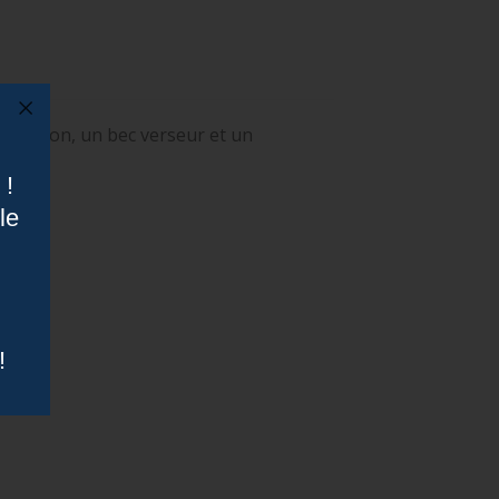
e-bouchon, un bec verseur et un
 !
le
!