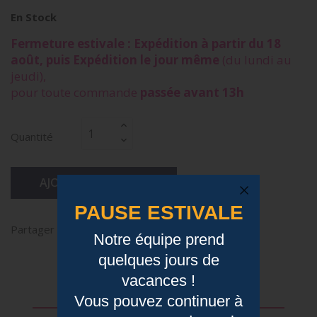
En Stock
Fermeture estivale : Expédition à partir du 18
août, puis Expédition le jour même
(du lundi au
jeudi),
pour toute commande
passée avant 13h
Quantité
AJOUTER AU PANIER
PAUSE ESTIVALE
Partager
Notre équipe prend
quelques jours de
vacances !
Description
Vous pouvez continuer à