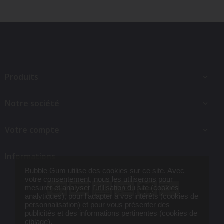
Produits

Notre société

Votre compte

Informations
Bubble Gum utilise des cookies sur ce site. Avec
votre consentement, nous les utiliserons pour
mesurer et analyser l'utilisation du site (cookies
analytiques), pour l'adapter à vos intérêts (cookies de
Set Barbecue - Les...
26,95 €
personnalisation) et pour vous présenter des
publicités et des informations pertinentes (cookies de
ciblage).