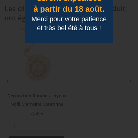
Les clients qui ont acheté ce produit
à partir du 18 août.
ont également acheté...
Merci pour votre patience
et très bel été à tous !


Décoration Rondin - Joyeux
Noël Marraine Couronne
Prix
7,50 €