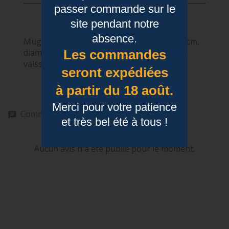
passer commande sur le
Détails du produit
site pendant notre
absence.
Mug céramique blanche 325 ml, hauteur 9 cm,
diamètre 8 cm. Résiste micro-ondes et lave-
Les commandes
vaisselle. Création française.
seront expédiées
à partir du 18 août.
Merci pour votre patience
Commentaires (0)
et très bel été à tous !
Aucun avis n'a été publié pour le moment.