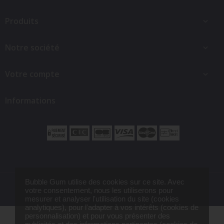
Produits

Notre société

Votre compte

Informations
Bubble Gum utilise des cookies sur ce site. Avec
© 2026 - Bubble Gum
votre consentement, nous les utiliserons pour
mesurer et analyser l'utilisation du site (cookies
analytiques), pour l'adapter à vos intérêts (cookies de
Mug Le boss c’est papa !
9,80 €
personnalisation) et pour vous présenter des