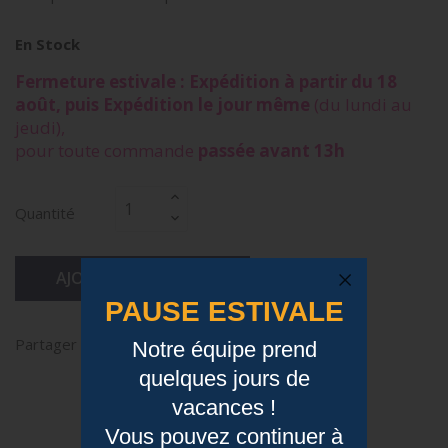
En Stock
Fermeture estivale : Expédition à partir du 18
août, puis Expédition le jour même
(du lundi au
jeudi),
pour toute commande
passée avant 13h
Quantité
AJOUTER AU PANIER
PAUSE ESTIVALE
Partager
Notre équipe prend
quelques jours de
vacances !
Description
Vous pouvez continuer à