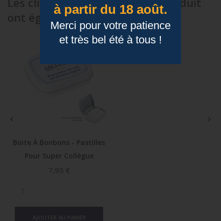
Les clients qui ont acheté ce produit
à partir du 18 août.
ont également acheté...
Merci pour votre patience
et très bel été à tous !


Boite À Bonbons - Pastilles
Pour Super Collègue
Prix
7,95 €
AJOUTER AU PANIER