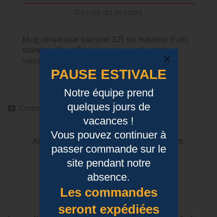
Détails du produit
Mug céramique blanche 325 ml, hauteur 9 cm,
diamètre 8 cm. Résiste micro-ondes et lave-
vaisselle. Création française.
PAUSE ESTIVALE
Notre équipe prend
quelques jours de
Commentaires (0)
vacances !
Vous pouvez continuer à
Aucun avis n'a été publié pour le moment.
passer commande sur le
site pendant notre
absence.
Les commandes
seront expédiées