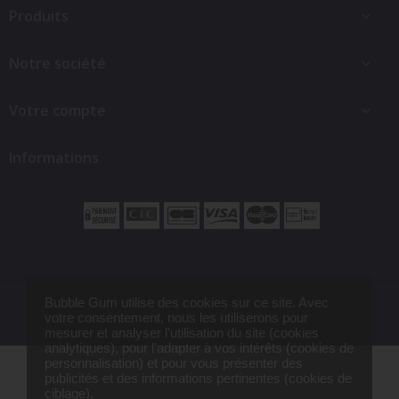
Produits

Notre société

Votre compte

Informations
Bubble Gum utilise des cookies sur ce site. Avec
© 2026 - Bubble Gum
votre consentement, nous les utiliserons pour
mesurer et analyser l'utilisation du site (cookies
analytiques), pour l'adapter à vos intérêts (cookies de
Tote bag Super Mamie
9,75 €
personnalisation) et pour vous présenter des
publicités et des informations pertinentes (cookies de
ciblage).