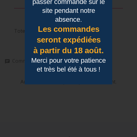
passer commande sur le
Description
site pendant notre
Détails du produit
absence.
Les commandes
Tote bag imprimé 100% coton. 38 x 42 cm.
seront expédiées
à partir du 18 août.
Merci pour votre patience
Commentaires (0)
et très bel été à tous !
Aucun avis n'a été publié pour le moment.