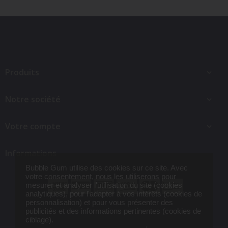
Produits

Notre société

Votre compte

Informations
Bubble Gum utilise des cookies sur ce site. Avec
votre consentement, nous les utiliserons pour
mesurer et analyser l'utilisation du site (cookies
analytiques), pour l'adapter à vos intérêts (cookies de
T-shirt femme paillettes...
24,90 €
personnalisation) et pour vous présenter des
publicités et des informations pertinentes (cookies de
ciblage).