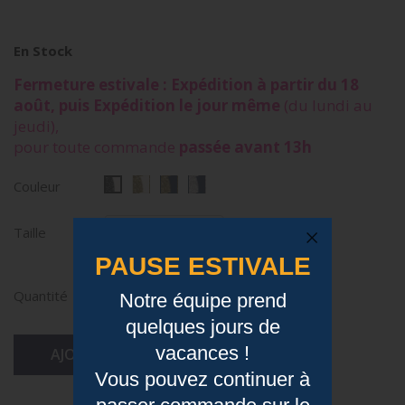
En Stock
Fermeture estivale : Expédition à partir du 18
août, puis Expédition le jour même
(du lundi au
jeudi),
pour toute commande
passée avant 13h
Couleur
Taille
PAUSE ESTIVALE
Quantité
Notre équipe prend
quelques jours de
vacances !
AJOUTER AU PANIER
Vous pouvez continuer à