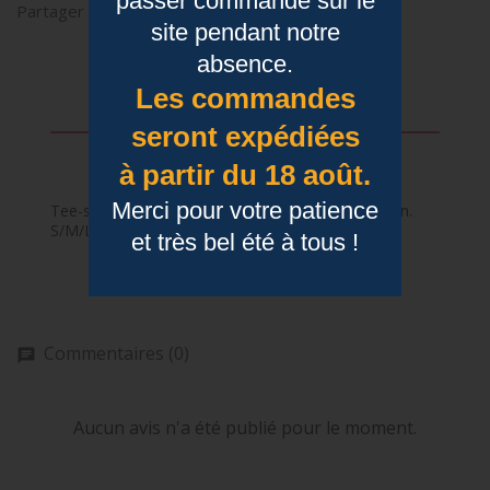
passer commande sur le
Partager
site pendant notre
absence.
Les commandes
Description
seront expédiées
Détails du produit
à partir du 18 août.
Merci pour votre patience
Tee-shirt femme à message paillettes 100% coton.
S/M/L/XL. Existe en plusieurs coloris.
et très bel été à tous !
Commentaires (0)
Aucun avis n'a été publié pour le moment.