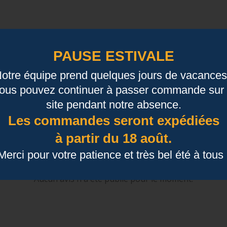
PAUSE ESTIVALE
ec la bougie "Je pétille de bonheur". Fabriquée en verre tra
èches offre une lumière scintillante et une durée de combus
otre équipe prend quelques jours de vacances
itement dans tout intérieur. Elle est idéale pour vos moment
ous pouvez continuer à passer commande sur 
site pendant notre absence.
Les commandes seront expédiées
à partir du 18 août.
Merci pour votre patience et très bel été à tous 
Aucun avis n'a été publié pour le moment.