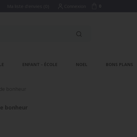
Ma liste d'envies
(
0
)
Connexion
0
LE
ENFANT - ÉCOLE
NOEL
BONS PLANS
e de bonheur
de bonheur