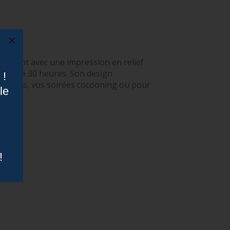
nsparent avec une impression en relief
tion de 30 heures. Son design
 !
s festifs, vos soirées cocooning ou pour
le
!