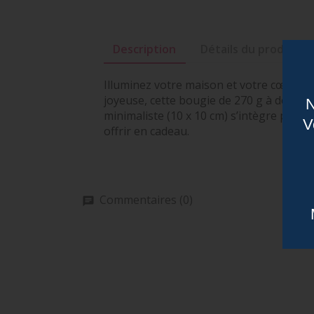
Description
Détails du produit
Illuminez votre maison et votre cœur av
joyeuse, cette bougie de 270 g à deux m
N
minimaliste (10 x 10 cm) s’intègre parfa
V
offrir en cadeau.
Commentaires (0)