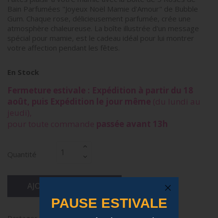
Bain Parfumées "Joyeux Noël Mamie d'Amour" de Bubble
Gum. Chaque rose, délicieusement parfumée, crée une
atmosphère chaleureuse. La boîte illustrée d'un message
spécial pour mamie, est le cadeau idéal pour lui montrer
votre affection pendant les fêtes.
En Stock
Fermeture estivale : Expédition à partir du 18
août, puis Expédition le jour même
(du lundi au
jeudi),
pour toute commande
passée avant 13h
Quantité
AJOUTER AU PANIER
PAUSE ESTIVALE
Partager