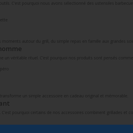
ls. C’est pourquoi nous avons sélectionné des ustensiles barbecue de
ette
oments autour du grill, du simple repas en famille aux grandes soir
r homme
e un véritable rituel. C’est pourquoi nos produits sont pensés comm
apéro
transforme un simple accessoire en cadeau original et mémorable.
ant
C’est pourquoi certains de nos accessoires combinent grillades et c