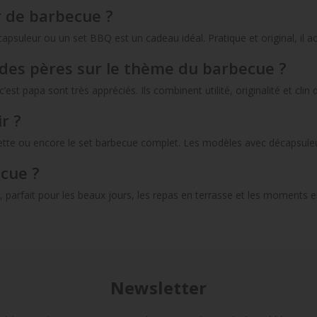
r de barbecue ?
suleur ou un set BBQ est un cadeau idéal. Pratique et original, il 
 des pères sur le thème du barbecue ?
apa sont très appréciés. Ils combinent utilité, originalité et clin d’œ
r ?
chette ou encore le set barbecue complet. Les modèles avec décapsuleu
ecue ?
ial, parfait pour les beaux jours, les repas en terrasse et les moments 
Newsletter