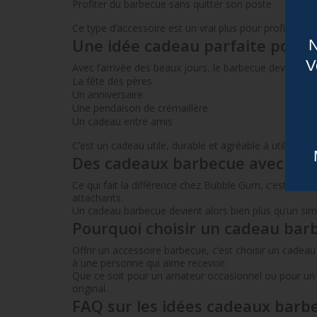
Profiter du barbecue sans quitter son poste
Ce type d’accessoire est un vrai plus pour profiter 
Une idée cadeau parfaite pour l’
N
V
Avec l’arrivée des beaux jours, le barbecue devient i
La fête des pères
Un anniversaire
Une pendaison de crémaillère
Un cadeau entre amis
C’est un cadeau utile, durable et agréable à utiliser
Des cadeaux barbecue avec hu
Ce qui fait la différence chez Bubble Gum, c’est l’hu
attachants.
Un cadeau barbecue devient alors bien plus qu’un simpl
Pourquoi choisir un cadeau bar
Offrir un accessoire barbecue, c’est choisir un cadeau 
à une personne qui aime recevoir.
Que ce soit pour un amateur occasionnel ou pour un vér
original.
FAQ sur les idées cadeaux barb