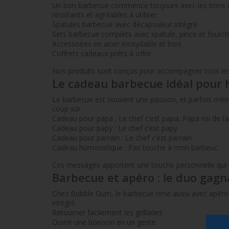
Un bon barbecue commence toujours avec les bons outi
résistants et agréables à utiliser.
Spatules barbecue avec décapsuleur intégré
Sets barbecue complets avec spatule, pince et fourch
Accessoires en acier inoxydable et bois
Coffrets cadeaux prêts à offrir
Nos produits sont conçus pour accompagner tous les m
Le cadeau barbecue idéal pou
Le barbecue est souvent une passion, et parfois mêm
coup sûr.
Cadeau pour papa : Le chef c’est papa, Papa roi de l’
Cadeau pour papy : Le chef c’est papy
Cadeau pour parrain : Le chef c’est parrain
Cadeau humoristique : Pas touche à mon barbeuc
Ces messages apportent une touche personnelle qui 
Barbecue et apéro : le duo gagn
Chez Bubble Gum, le barbecue rime aussi avec apéro. 
intégré.
Retourner facilement les grillades
Ouvrir une boisson en un geste