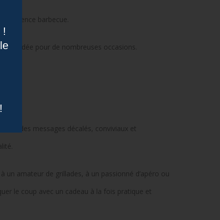
l’expérience barbecue.
 !
le
cellente idée pour de nombreuses occasions.
!
ire avec des messages décalés, conviviaux et
lité.
sir à un amateur de grillades, à un passionné d’apéro ou
quer le coup avec un cadeau à la fois pratique et