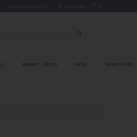
Ma liste d'envies
(
0
)
Connexion
0
LE
ENFANT - ÉCOLE
NOEL
BONS PLANS