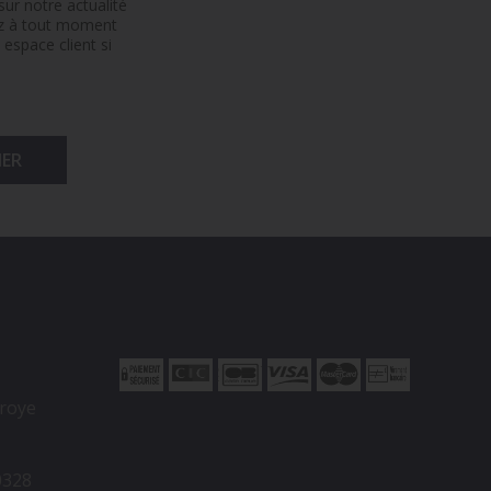
ur notre actualité
ez à tout moment
espace client si
rroye
0328