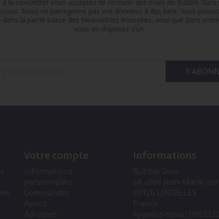
t à la newsletter vous acceptez de recevoir des mails de Bubble Gum s
n cours. Nous ne partageons pas vos données à des tiers. Vous pouv
e dans la partie basse des Newsletters envoyées, ainsi que dans votre 
vous en disposez d’un.
Votre compte
Informations
rs
Informations
Bubble Gum
personnelles
6A allée Jean-Marie Ve
les
Commandes
59126 LINSELLES
Avoirs
France
Adresses
Appelez-nous :
095332