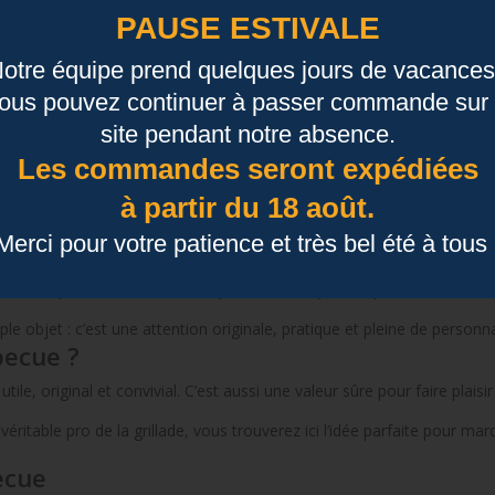
PAUSE ESTIVALE
pleinement de chaque moment, tout en ajoutant une touche originale à 
été et la fête des pères
otre équipe prend quelques jours de vacances
ous pouvez continuer à passer commande sur 
ncontournable. Offrir un accessoire barbecue original est donc une ex
site pendant notre absence.
Les commandes seront expédiées
à partir du 18 août.
, qui accompagnera de nombreux repas en extérieur.
Merci pour votre patience et très bel été à tous 
mour
mour et la personnalisation. Nos produits sont pensés pour faire sour
e objet : c’est une attention originale, pratique et pleine de personna
becue ?
utile, original et convivial. C’est aussi une valeur sûre pour faire plai
itable pro de la grillade, vous trouverez ici l’idée parfaite pour mar
ecue